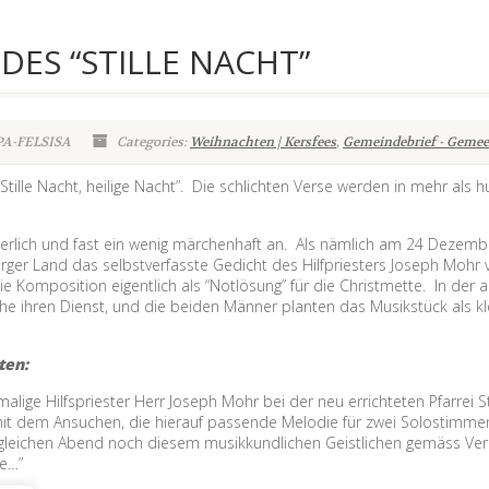
EDES “STILLE NACHT”
PA-FELSISA
Categories:
Weihnachten | Kersfees
,
Gemeindebrief - Gemee
“Stille Nacht, heilige Nacht”. Die schlichten Verse werden in mehr als
rlich und fast ein wenig märchenhaft an. Als nämlich am 24 Dezember
ger Land das selbstverfasste Gedicht des Hilfpriesters Joseph Mohr 
 Komposition eigentlich als “Notlösung” für die Christmette. In der a
he ihren Dienst, und die beiden Männer planten das Musikstück als k
ten:
lige Hilfspriester Herr Joseph Mohr bei der neu errichteten Pfarrei
it dem Ansuchen, die hierauf passende Melodie für zwei Solostimmen
gleichen Abend noch diesem musikkundlichen Geistlichen gemäss Verl
de…”