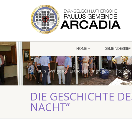
HOME
GEMEINDEBRIEF
St Paul's Evangelical Lutheran Congregation, Pretoria
DIE GESCHICHTE DES
NACHT”