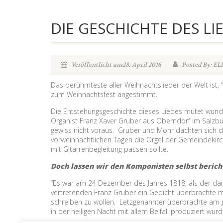
DIE GESCHICHTE DES LI
Veröffentlicht am28. April 2016
Posted By: EL
Das berühmteste aller Weihnachtslieder der Welt ist, 
zum Weihnachtsfest angestimmt.
Die Entstehungsgeschichte dieses Liedes mutet wunde
Organist Franz Xaver Gruber aus Oberndorf im Salzbur
gewiss nicht voraus. Gruber und Mohr dachten sich die
vorweihnachtlichen Tagen die Orgel der Gemeindekirc
mit Gitarrenbegleitung passen sollte.
Doch lassen wir den Komponisten selbst berich
“Es war am 24 Dezember des Jahres 1818, als der dama
vertretenden Franz Gruber ein Gedicht überbrachte m
schreiben zu wollen. Letzgenannter überbrachte am 
in der heiligen Nacht mit allem Beifall produziert wur