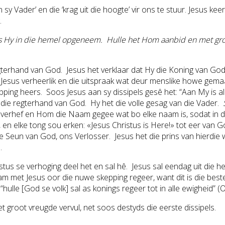
y Vader’ en die ‘krag uit die hoogte’ vir ons te stuur. Jesus ke
.
 is Hy in die hemel opgeneem. Hulle het Hom aanbid en met gro
gterhand van God. Jesus het verklaar dat Hy die Koning van God 
Jesus verheerlik en die uitspraak wat deur menslike howe gema
ing heers. Soos Jesus aan sy dissipels gesê het: “Aan My is al
s die regterhand van God. Hy het die volle gesag van die Vader.
erhef en Hom die Naam gegee wat bo elke naam is, sodat in di
 en elke tong sou erken: «Jesus Christus is Here!» tot eer van Go
gde Seun van God, ons Verlosser. Jesus het die prins van hierd
.
us se verhoging deel het en sal hê. Jesus sal eendag uit die h
 met Jesus oor die nuwe skepping regeer, want dit is die best
“hulle [God se volk] sal as konings regeer tot in alle ewigheid” 
groot vreugde vervul, net soos destyds die eerste dissipels.