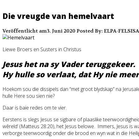
Die vreugde van hemelvaart
Veröffentlicht am3. Juni 2020
Posted By: ELPA-FELSISA
Liewe Broers en Susters in Christus
Jesus het na sy Vader teruggekeer. 
Hy hulle so verlaat, dat Hy nie meer
Hoekom sou die dissipels dan “met groot blydskap” na Jerusale
hulle Here sou sien nie?
Daar is baie redes om te vier.
Eerstens is slegs Jesus se sigbare of plaaslike teenwoordigheid 
wêreld’ (Matteus 28:20), het Jesus belowe. Immers, Jesus is wa
verborge teenwoordig onder die brood en wyn wat in die Heilig