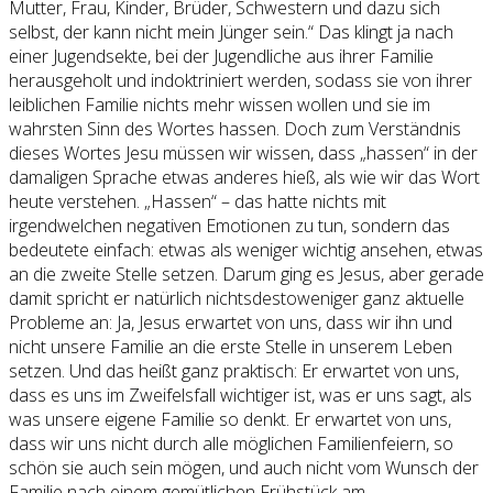
Mutter, Frau, Kinder, Brüder, Schwestern und dazu sich
selbst, der kann nicht mein Jünger sein.“ Das klingt ja nach
einer Jugendsekte, bei der Jugendliche aus ihrer Familie
herausgeholt und indoktriniert werden, sodass sie von ihrer
leiblichen Familie nichts mehr wissen wollen und sie im
wahrsten Sinn des Wortes hassen. Doch zum Verständnis
dieses Wortes Jesu müssen wir wissen, dass „hassen“ in der
damaligen Sprache etwas anderes hieß, als wie wir das Wort
heute verstehen. „Hassen“ – das hatte nichts mit
irgendwelchen negativen Emotionen zu tun, sondern das
bedeutete einfach: etwas als weniger wichtig ansehen, etwas
an die zweite Stelle setzen. Darum ging es Jesus, aber gerade
damit spricht er natürlich nichtsdestoweniger ganz aktuelle
Probleme an: Ja, Jesus erwartet von uns, dass wir ihn und
nicht unsere Familie an die erste Stelle in unserem Leben
setzen. Und das heißt ganz praktisch: Er erwartet von uns,
dass es uns im Zweifelsfall wichtiger ist, was er uns sagt, als
was unsere eigene Familie so denkt. Er erwartet von uns,
dass wir uns nicht durch alle möglichen Familienfeiern, so
schön sie auch sein mögen, und auch nicht vom Wunsch der
Familie nach einem gemütlichen Frühstück am