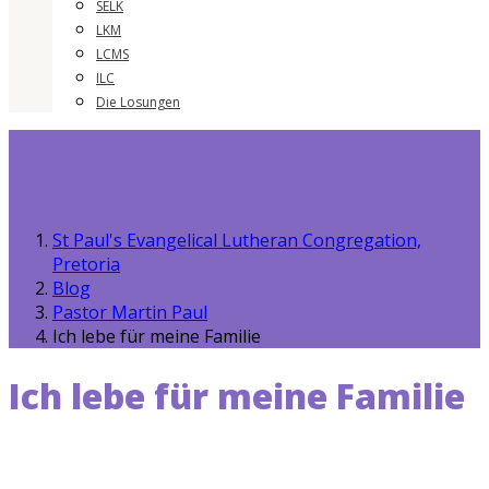
SELK
LKM
LCMS
ILC
Die Losungen
St Paul's Evangelical Lutheran Congregation,
Pretoria
Blog
Pastor Martin Paul
Ich lebe für meine Familie
Ich lebe für meine Familie