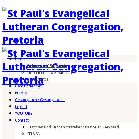
Home
Bekenntnis / Belydenis
Geschichte – Wer wir sind
Bibel / Bybel
Gemeindebrief
Predigt
Gesangbuch / Gesangeboek
Jugend
YOUTUBE
Contact
Pastoren und Kirchenvorsteher / Pastor en Kerkraad
FELSISA