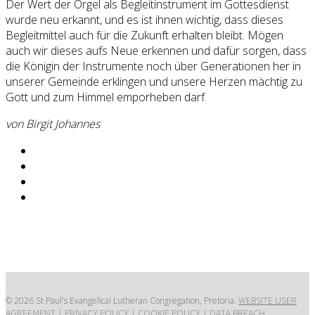
Der Wert der Orgel als Begleitinstrument im Gottesdienst
wurde neu erkannt, und es ist ihnen wichtig, dass dieses
Begleitmittel auch für die Zukunft erhalten bleibt. Mögen
auch wir dieses aufs Neue erkennen und dafür sorgen, dass
die Königin der Instrumente noch über Generationen her in
unserer Gemeinde erklingen und unsere Herzen mächtig zu
Gott und zum Himmel emporheben darf.
von Birgit Johannes
© 2026 St Paul's Evangelical Lutheran Congregation, Pretoria.
WEBSITE USER
AGREEMENT
|
PRIVACY POLICY
|
COOKIE POLICY
|
DATA BREACH