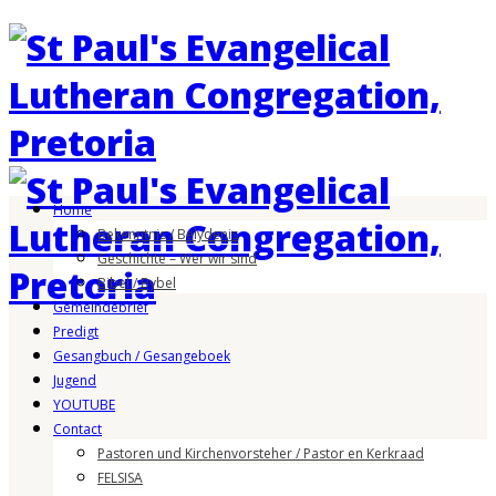
Home
Bekenntnis / Belydenis
Geschichte – Wer wir sind
Bibel / Bybel
Gemeindebrief
Predigt
Gesangbuch / Gesangeboek
Jugend
YOUTUBE
Contact
Pastoren und Kirchenvorsteher / Pastor en Kerkraad
FELSISA