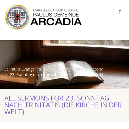
St Paul's Evangelical Lutheran Congregation, Pretoria
23. Sonntag nach Trinitatis (Die Kirche in der Welt)
ALL SERMONS FOR 23. SONNTAG
NACH TRINITATIS (DIE KIRCHE IN DER
WELT)