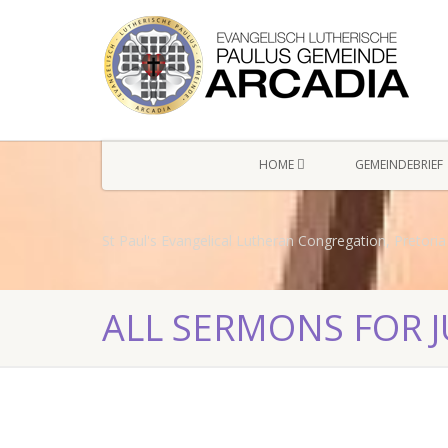
HOME
GEMEINDEBRIEF
St Paul's Evangelical Lutheran Congregation, Pretoria
ALL SERMONS FOR J