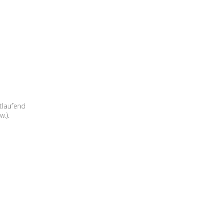
rtlaufend
w.).