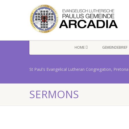
HOME
GEMEINDEBRIEF
St Paul's Evangelical Lutheran Congregation, Pretoria
SERMONS