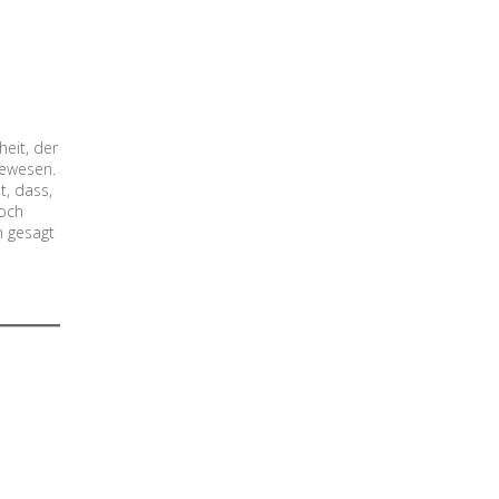
eit, der
gewesen.
t, dass,
noch
h gesagt