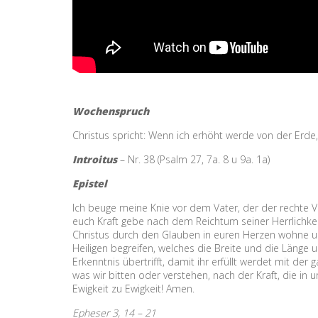
Wochenspruch
Christus spricht: Wenn ich erhöht werde von der Erde, 
Introitus
– Nr. 38 (Psalm 27, 7a. 8 u 9a. 1a)
Epistel
Ich beuge meine Knie vor dem Vater, der der rechte Va
euch Kraft gebe nach dem Reichtum seiner Herrlichke
Christus durch den Glauben in euren Herzen wohne und
Heiligen begreifen, welches die Breite und die Länge u
Erkenntnis übertrifft, damit ihr erfüllt werdet mit de
was wir bitten oder verstehen, nach der Kraft, die in u
Ewigkeit zu Ewigkeit! Amen.
Epheser 3, 14 – 21