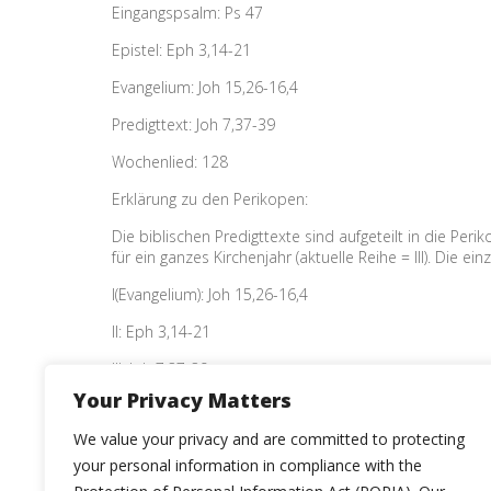
Eingangspsalm: Ps 47
Epistel: Eph 3,14-21
Evangelium: Joh 15,26-16,4
Predigttext: Joh 7,37-39
Wochenlied: 128
Erklärung zu den Perikopen:
Die biblischen Predigttexte sind aufgeteilt in die Peri
für ein ganzes Kirchenjahr (aktuelle Reihe = III). Die 
I(Evangelium): Joh 15,26-16,4
II: Eph 3,14-21
III: Joh 7,37-39
Your Privacy Matters
IV: Jer 31,31-34
We value your privacy and are committed to protecting
V: Joh 14,15-19
your personal information in compliance with the
VI: Röm 8,26-30