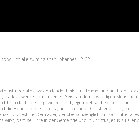
so will ich alle zu mir ziehen. Johannes 12, 32
ter ist über alles, was da Kinder heißt im Himmel und auf Erden, das
it, stark zu werden durch seinen Geist an dem inwendigen Menschen,
 ihr in der Liebe eingewurzelt und gegründet seid. So könnt ihr mit a
nd die Höhe und die Tiefe ist, auch die Liebe Christi erkennen, die alle
r ganzen Gottesfülle. Dem aber, der überschwenglich tun kann über alles
ns wirkt, dem sei Ehre in der Gemeinde und in Christus Jesus zu aller Z