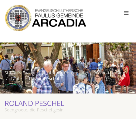
St Paul's Evangelical Lutheran Congregation, Pretoria
Blog
Taufe
Roland Peschel
ROLAND PESCHEL
Seëngroete, die Peschel gesin.