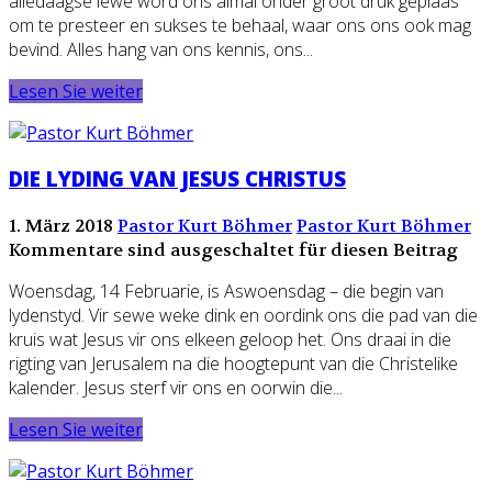
alledaagse lewe word ons almal onder groot druk geplaas
om te presteer en sukses te behaal, waar ons ons ook mag
bevind. Alles hang van ons kennis, ons...
Lesen Sie weiter
DIE LYDING VAN JESUS CHRISTUS
1. März 2018
Pastor Kurt Böhmer
Pastor Kurt Böhmer
Kommentare sind ausgeschaltet für diesen Beitrag
Woensdag, 14 Februarie, is Aswoensdag – die begin van
lydenstyd. Vir sewe weke dink en oordink ons die pad van die
kruis wat Jesus vir ons elkeen geloop het. Ons draai in die
rigting van Jerusalem na die hoogtepunt van die Christelike
kalender. Jesus sterf vir ons en oorwin die...
Lesen Sie weiter