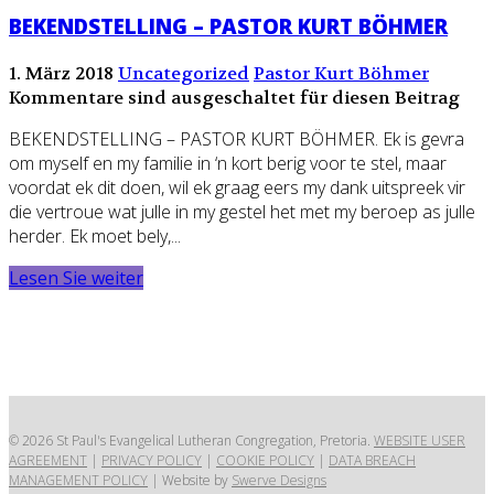
BEKENDSTELLING – PASTOR KURT BÖHMER
1. März 2018
Uncategorized
Pastor Kurt Böhmer
Kommentare sind ausgeschaltet für diesen Beitrag
BEKENDSTELLING – PASTOR KURT BÖHMER. Ek is gevra
om myself en my familie in ‘n kort berig voor te stel, maar
voordat ek dit doen, wil ek graag eers my dank uitspreek vir
die vertroue wat julle in my gestel het met my beroep as julle
herder. Ek moet bely,...
Lesen Sie weiter
© 2026 St Paul's Evangelical Lutheran Congregation, Pretoria.
WEBSITE USER
AGREEMENT
|
PRIVACY POLICY
|
COOKIE POLICY
|
DATA BREACH
MANAGEMENT POLICY
| Website by
Swerve Designs