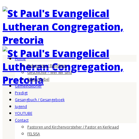
Home
Bekenntnis / Belydenis
Geschichte – Wer wir sind
Bibel / Bybel
Gemeindebrief
Predigt
Gesangbuch / Gesangeboek
Jugend
YOUTUBE
Contact
Pastoren und Kirchenvorsteher / Pastor en Kerkraad
FELSISA