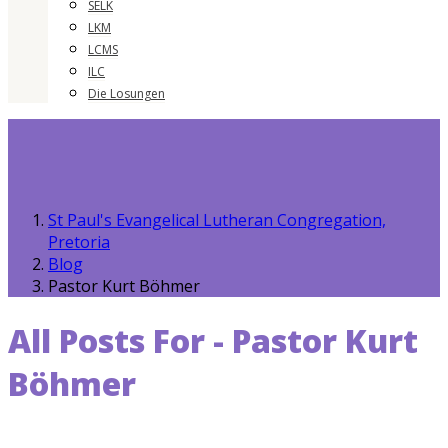
SELK
LKM
LCMS
ILC
Die Losungen
St Paul's Evangelical Lutheran Congregation,
Pretoria
Blog
Pastor Kurt Böhmer
All Posts For - Pastor Kurt
Böhmer