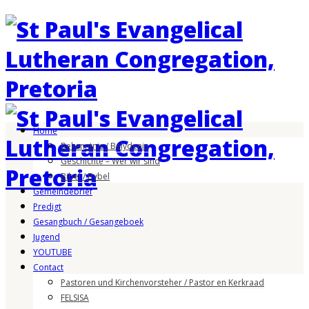
Home
Bekenntnis / Belydenis
Geschichte – Wer wir sind
Bibel / Bybel
Gemeindebrief
Predigt
Gesangbuch / Gesangeboek
Jugend
YOUTUBE
Contact
Pastoren und Kirchenvorsteher / Pastor en Kerkraad
FELSISA