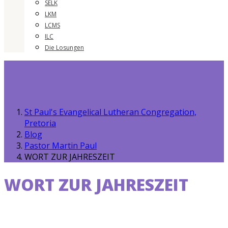
SELK
LKM
LCMS
ILC
Die Losungen
St Paul's Evangelical Lutheran Congregation,
Pretoria
Blog
Pastor Martin Paul
WORT ZUR JAHRESZEIT
WORT ZUR JAHRESZEIT