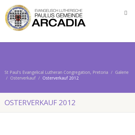
St Paul's Evangelical Lutheran Congregation, Pretoria
Galerie
Osterverkauf
Osterverkauf 2012
OSTERVERKAUF 2012