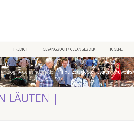
PREDIGT
GESANGBUCH / GESANGEBOEK
JUGEND
Blog
Gemeindeglieder
Hochzeitsglocken Läuten | Huweliksk
N LÄUTEN |
S