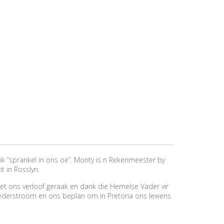
k “sprankel in ons oë”. Monty is n Rekenmeester by
it in Rosslyn.
het ons verloof geraak en dank die Hemelse Vader vir
oederstroom en ons beplan om in Pretoria ons lewens