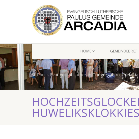
HOME
GEMEINDEBRIEF
St Paul's Evangelical Lutheran Congregation, Pretoria
HOCHZEITSGLOCKE
HUWELIKSKLOKKIE