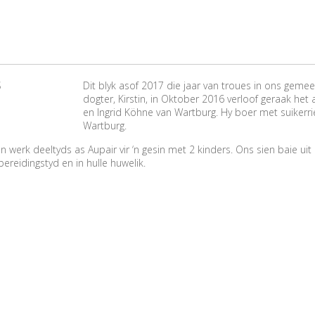
Dit blyk asof 2017 die jaar van troues in ons gemeen
dogter, Kirstin, in Oktober 2016 verloof geraak he
en Ingrid Köhne van Wartburg. Hy boer met suikerri
Wartburg.
 en werk deeltyds as Aupair vir ‘n gesin met 2 kinders. Ons sien baie u
ereidingstyd en in hulle huwelik.