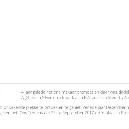
4 jaar gelede het ons mekaar ontmoet en daar was dadeli
AgChem in Silverton, ek werk as n P.A. vir ‘n Direkteur by Afr
k om onbekende plekke te ontdek en te geniet. Verlede jaar Desember 
egeken het. Ons Troue is die 23ste September 2017 op ‘n plaas in Br