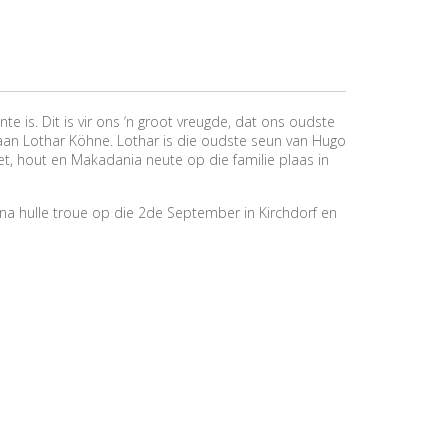
te is. Dit is vir ons ‘n groot vreugde, dat ons oudste
t aan Lothar Köhne. Lothar is die oudste seun van Hugo
et, hout en Makadania neute op die familie plaas in
it na hulle troue op die 2de September in Kirchdorf en