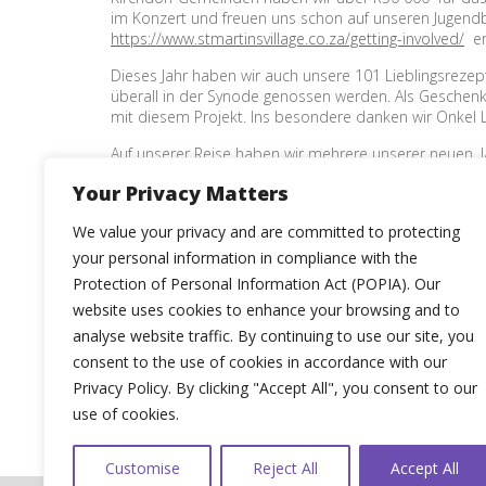
im Konzert und freuen uns schon auf unseren Jugendb
https://www.stmartinsvillage.co.za/getting-involved/
er
Dieses Jahr haben wir auch unsere 101 Lieblingsrezep
überall in der Synode genossen werden. Als Geschenk
mit diesem Projekt. Ins besondere danken wir Onkel Lo
Auf unserer Reise haben wir mehrere unserer neuen ‚Ja
Your Privacy Matters
Möge die Botschaft der Konzertreise an diesem Jahr au
Leben, Lieben und Glauben gerne zusammen tragen.
We value your privacy and are committed to protecting
your personal information in compliance with the
Jugend
,
Konzertreise
Protection of Personal Information Act (POPIA). Our
website uses cookies to enhance your browsing and to
analyse website traffic. By continuing to use our site, you
consent to the use of cookies in accordance with our
Privacy Policy. By clicking "Accept All", you consent to our
use of cookies.
Customise
Reject All
Accept All