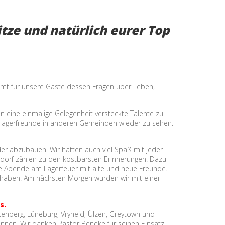
itze und natürlich eurer Top
immt für unsere Gäste dessen Fragen über Leben,
n eine einmalige Gelegenheit versteckte Talente zu
erlagerfreunde in anderen Gemeinden wieder zu sehen.
der abzubauen. Wir hatten auch viel Spaß mit jeder
dorf zählen zu den kostbarsten Erinnerungen. Dazu
öne Abende am Lagerfeuer mit alte und neue Freunde.
n haben. Am nächsten Morgen wurden wir mit einer
s.
ttenberg, Lüneburg, Vryheid, Ülzen, Greytown und
nnen. Wir danken Pastor Beneke für seinen Einsatz