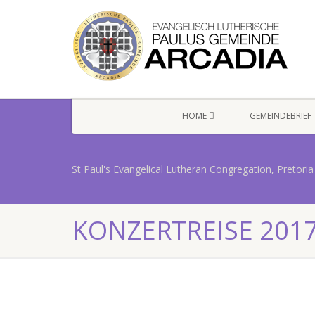
HOME
GEMEINDEBRIEF
St Paul's Evangelical Lutheran Congregation, Pretoria
KONZERTREISE 201