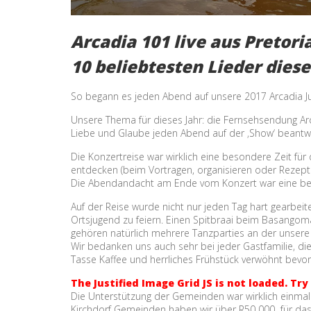
Arcadia 101 live aus Pretori
10 beliebtesten Lieder dies
So begann es jeden Abend auf unsere 2017 Arcadia J
Unsere Thema für dieses Jahr: die Fernsehsendung Arc
Liebe und Glaube jeden Abend auf der ‚Show‘ beantwo
Die Konzertreise war wirklich eine besondere Zeit für
entdecken (beim Vortragen, organisieren oder Rezept
Die Abendandacht am Ende vom Konzert war eine beso
Auf der Reise wurde nicht nur jeden Tag hart gearbeit
Ortsjugend zu feiern. Einen Spitbraai beim Basango
gehören natürlich mehrere Tanzparties an der unsere 
Wir bedanken uns auch sehr bei jeder Gastfamilie, d
Tasse Kaffee und herrliches Frühstück verwöhnt bevor 
The Justified Image Grid JS is not loaded. Try
Die Unterstützung der Gemeinden war wirklich einmalig
Kirchdorf Gemeinden haben wir über R50 000 für das 