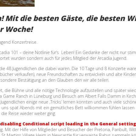
a! Mit die besten Gäste, die besten W
er Woche!
ugend Konzertreise.
adia 101 – deine Notlinie für‘s Leben! Ein Gedanke der nicht nur st
rtet wurden sondern auch für jedes Mitglied der Arcadia Jugend.
 die 48 Jugendlichen die dabei waren. Die 10 Tage und 8 Konzerte ware
bücher verkaufen), neue Freundschaften zu entwickeln und alte Kind
ndere Bestätigung an den Glauben den wir alle teilen.
et, die Bühne und alle nötige Technologie aufzustellen und später wie
ma Game Ranch in Lüneburg und Besuch am Albert Falls Damm in Kirch
Jugendlichen einige neue ‚Tricks‘ lernen konnten und auch viele sch
ie uns spät Abends mit ein gemütliches Bett willkommen fühlen lasse
die Reise wieder weiter ging.
 disabling Conditional script loading in the General setting
. Mit der Hilfe von Mitglieder und Besucher der Pretoria, Panbult, Wi
St Martins Village Heim in Newcastle für verwaiste Babys sammeln kö