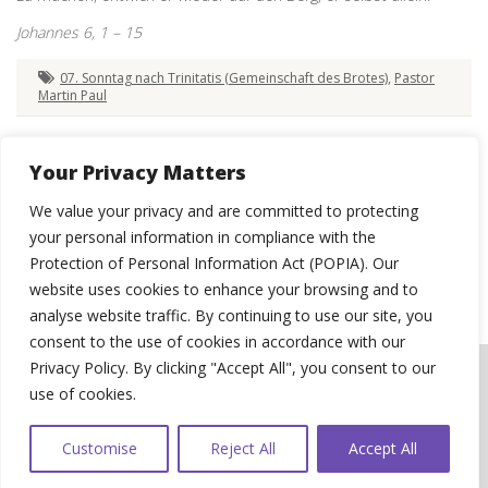
Johannes 6, 1 – 15
07. Sonntag nach Trinitatis (Gemeinschaft des Brotes)
,
Pastor
Martin Paul
Your Privacy Matters
We value your privacy and are committed to protecting
your personal information in compliance with the
Protection of Personal Information Act (POPIA). Our
website uses cookies to enhance your browsing and to
analyse website traffic. By continuing to use our site, you
consent to the use of cookies in accordance with our
Privacy Policy. By clicking "Accept All", you consent to our
© 2026 St Paul's Evangelical Lutheran Congregation, Pretoria.
WEBSITE USER
use of cookies.
AGREEMENT
|
PRIVACY POLICY
|
COOKIE POLICY
|
DATA BREACH
MANAGEMENT POLICY
| Website by
Swerve Designs
Customise
Reject All
Accept All