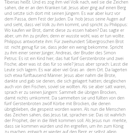
Tiberias heißt. Und es zog ihm viel Volk nach, weil sie die Zeichen
sahen, die er an den Kranken tat. Jesus aber ging auf einen Berg
und setzte sich dort mit seinen Jüngern. Es war aber kurz vor
dem Passa, dem Fest der Juden. Da hob Jesus seine Augen auf
und sieht, dass viel Volk zu ihm kommt, und spricht zu Philippus:
Wo kaufen wir Brot, damit diese zu essen haben? Das sagte er
aber, um ihn zu prüfen; denn er wusste wohl, was er tun wollte.
Philippus antwortete ihm: Für zweihundert Silbergroschen Brot
ist nicht genug für sie, dass jeder ein wenig bekomme. Spricht
zu ihm einer seiner Jünger, Andreas, der Bruder des Simon
Petrus: Es ist ein Kind hier, das hat fünf Gerstenbrote und zwei
Fische; aber was ist das für so viele? Jesus aber sprach: Lasst die
Leute sich lagern. Es war aber viel Gras an dem Ort. Da lagerten
sich etwa fünftausend Männer. Jesus aber nahm die Brote,
dankte und gab sie denen, die sich gelagert hatten; desgleichen
auch von den Fischen, soviel sie wollten. Als sie aber satt waren,
sprach er zu seinen Jüngern: Sammelt die übrigen Brocken,
damit nichts umkommt. Da sammelten sie und füllten von den
fünf Gerstenbroten zwölf Körbe mit Brocken, die denen
übrigblieben, die gespeist worden waren. Als nun die Menschen
das Zeichen sahen, das Jesus tat, sprachen sie: Das ist wahrlich
der Prophet, der in die Welt kommen soll. Als Jesus nun merkte,
dass sie kommen würden und ihn ergreifen, um ihn zum König
zu machen, entwich er wieder auf den Berg, er selbst allein.