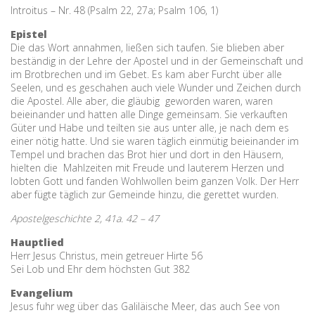
Introitus – Nr. 48 (Psalm 22, 27a; Psalm 106, 1)
Epistel
Die das Wort annahmen, ließen sich taufen. Sie blieben aber
beständig in der Lehre der Apostel und in der Gemeinschaft und
im Brotbrechen und im Gebet. Es kam aber Furcht über alle
Seelen, und es geschahen auch viele Wunder und Zeichen durch
die Apostel. Alle aber, die gläubig geworden waren, waren
beieinander und hatten alle Dinge gemeinsam. Sie verkauften
Güter und Habe und teilten sie aus unter alle, je nach dem es
einer nötig hatte. Und sie waren täglich einmütig beieinander im
Tempel und brachen das Brot hier und dort in den Häusern,
hielten die Mahlzeiten mit Freude und lauterem Herzen und
lobten Gott und fanden Wohlwollen beim ganzen Volk. Der Herr
aber fügte täglich zur Gemeinde hinzu, die gerettet wurden.
Apostelgeschichte 2, 41a. 42 – 47
Hauptlied
Herr Jesus Christus, mein getreuer Hirte 56
Sei Lob und Ehr dem höchsten Gut 382
Evangelium
Jesus fuhr weg über das Galiläische Meer, das auch See von