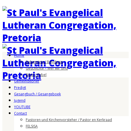
Home
Bekenntnis / Belydenis
Geschichte – Wer wir sind
Bibel / Bybel
Gemeindebrief
Predigt
Gesangbuch / Gesangeboek
Jugend
YOUTUBE
Contact
Pastoren und Kirchenvorsteher / Pastor en Kerkraad
FELSISA