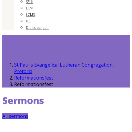
SELK
LKM
LCMS
ILC
Die Losungen
St Paul's Evangelical Lutheran Congregation,
Pretoria
Reformationsfest
Reformationsfest
Sermons
All sermons