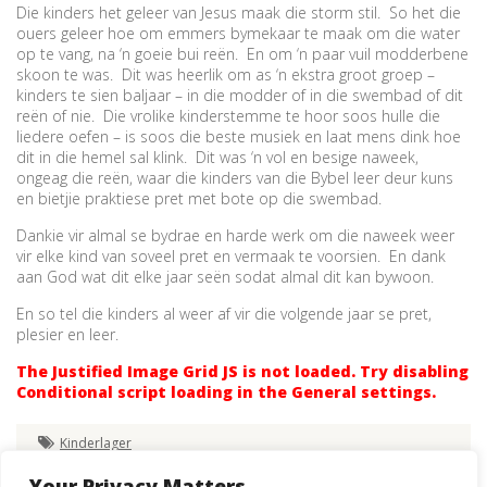
Die kinders het geleer van Jesus maak die storm stil. So het die
ouers geleer hoe om emmers bymekaar te maak om die water
op te vang, na ‘n goeie bui reën. En om ‘n paar vuil modderbene
skoon te was. Dit was heerlik om as ‘n ekstra groot groep –
kinders te sien baljaar – in die modder of in die swembad of dit
reën of nie. Die vrolike kinderstemme te hoor soos hulle die
liedere oefen – is soos die beste musiek en laat mens dink hoe
dit in die hemel sal klink. Dit was ‘n vol en besige naweek,
ongeag die reën, waar die kinders van die Bybel leer deur kuns
en bietjie praktiese pret met bote op die swembad.
Dankie vir almal se bydrae en harde werk om die naweek weer
vir elke kind van soveel pret en vermaak te voorsien. En dank
aan God wat dit elke jaar seën sodat almal dit kan bywoon.
En so tel die kinders al weer af vir die volgende jaar se pret,
plesier en leer.
The Justified Image Grid JS is not loaded. Try disabling
Conditional script loading in the General settings.
Kinderlager
Your Privacy Matters