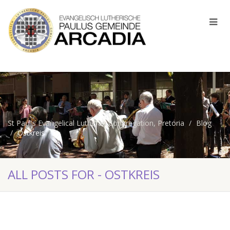
St Paul's Evangelical Lutheran Congregation, Pretoria
Blog
Ostkreis
ALL POSTS FOR - OSTKREIS