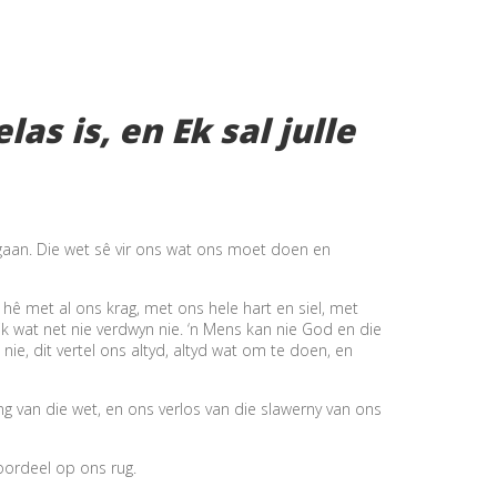
s is, en Ek sal julle
 gaan. Die wet sê vir ons wat ons moet doen en
hê met al ons krag, met ons hele hart en siel, met
lik wat net nie verdwyn nie. ‘n Mens kan nie God en die
ie, dit vertel ons altyd, altyd wat om te doen, en
ng van die wet, en ons verlos van die slawerny van ons
oordeel op ons rug.