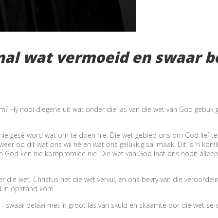
al wat vermoeid en swaar bela
om? Hy nooi diegene uit wat onder die las van die wet van God gebuk
nie gesê word wat om te doen nie. Die wet gebied ons om God lief te 
eer op dit wat ons wil hê en wat ons gelukkig sal maak. Dit is ‘n konf
n God ken nie kompromieë nie. Die wet van God laat ons nooit alleen n
 die wet. Christus het die wet vervul, en ons bevry van die veroordeli
od in opstand kom.
 – swaar belaai met ‘n groot las van skuld en skaamte oor die wet se 