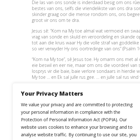
Die las van ons sonde is inderdaad besig om ons rûen
bestes van ons, selfs die vriendelikste van ons dra
skinder graag oor die mense rondom ons, ons begeer
groot vir ons om te dra.
Jesus sê: “Kom na My toe almal wat vermoeid en swaar 
vrag van sonde en skuld en veroordeling en skande op
tot aan die kruis waar Hy die volle straf van goddelik
so ver verwyder Hy ons oortredinge van ons” (Psalm 10
“Kom na My toe”, sê Jesus toe. Hy omarm ons met al di
eie beswil en eer nie, maar om ons die voordeel van
losprys vir die baie, baie verlore sondaars in hierdi
My toe … en Ek sal julle rus gee. … en julle sal rus vind vi
Wanneer probleme kom en beproewinge ons oorval, wa
Your Privacy Matters
tot die troon van God, en ons sal genade vind in tyd va
die ewige lewe. Dit is daar vir almal wat deur die ge
We value your privacy and are committed to protecting
Julle Pastor Kurt Böhmer
your personal information in compliance with the
Protection of Personal Information Act (POPIA). Our
website uses cookies to enhance your browsing and to
analyse website traffic. By continuing to use our site, you