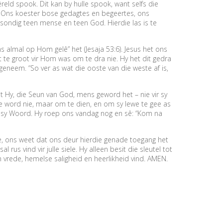
eld spook. Dit kan by hulle spook, want selfs die
. Ons koester bose gedagtes en begeertes, ons
ondig teen mense en teen God. Hierdie las is te
 almal op Hom gelê” het (Jesaja 53:6). Jesus het ons
 te groot vir Hom was om te dra nie. Hy het dit gedra
ggeneem. “So ver as wat die ooste van die weste af is,
at Hy, die Seun van God, mens geword het – nie vir sy
e word nie, maar om te dien, en om sy lewe te gee as
uit sy Woord. Hy roep ons vandag nog en sê: “Kom na
 ons weet dat ons deur hierdie genade toegang het
us vind vir julle siele. Hy alleen besit die sleutel tot
m vrede, hemelse saligheid en heerlikheid vind. AMEN.