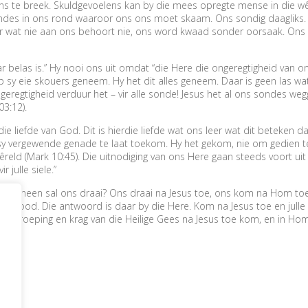
s te breek. Skuldgevoelens kan by die mees opregte mense in die wêr
 sondes in ons rond waaroor ons ons moet skaam. Ons sondig daagliks
 wat nie aan ons behoort nie, ons word kwaad sonder oorsaak. Ons s
belas is.” Hy nooi ons uit omdat “die Here die ongeregtigheid van ons
 sy eie skouers geneem. Hy het dit alles geneem. Daar is geen las wat
e geregtigheid verduur het – vir alle sonde! Jesus het al ons sondes we
3:12).
e liefde van God. Dit is hierdie liefde wat ons leer wat dit beteken d
 sy vergewende genade te laat toekom. Hy het gekom, nie om gedien t
e wêreld (Mark 10:45). Die uitnodiging van ons Here gaan steeds voort 
r julle siele.”
arheen sal ons draai? Ons draai na Jesus toe, ons kom na Hom toe,
n nood. Die antwoord is daar by die Here. Kom na Jesus toe en julle sal r
nadige roeping en krag van die Heilige Gees na Jesus toe kom, en in Ho