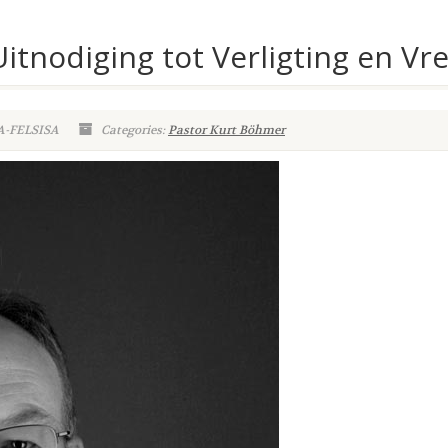
 Uitnodiging tot Verligting en Vr
A-FELSISA
Categories:
Pastor Kurt Böhmer