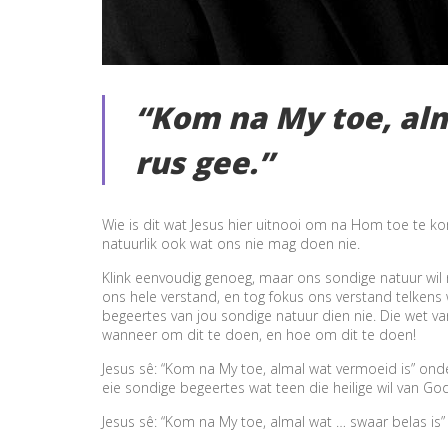
“Kom na My toe, alm
rus gee.”
Wie is dit wat Jesus hier uitnooi om na Hom toe te k
natuurlik ook wat ons nie mag doen nie.
Klink eenvoudig genoeg, maar ons sondige natuur wil 
ons hele verstand, en tog fokus ons verstand telkens w
begeertes van jou sondige natuur dien nie. Die wet va
wanneer om dit te doen, en hoe om dit te doen!
Jesus sê: “Kom na My toe, almal wat vermoeid is” onder
eie sondige begeertes wat teen die heilige wil van G
Jesus sê: “Kom na My toe, almal wat … swaar belas is”