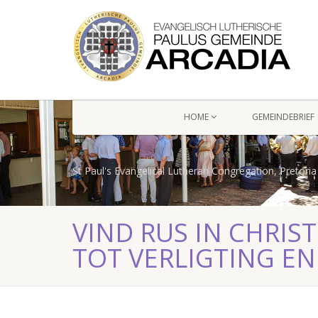
HOME
GEMEINDEBRIEF
St Paul's Evangelical Lutheran Congregation, Pretoria
VIND RUS IN CHRIS
TOT VERLIGTING EN