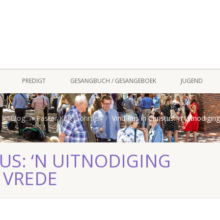
PREDIGT
GESANGBUCH / GESANGEBOEK
JUGEND
Blog
Pastor Kurt Böhmer
Vind Rus in Christus: ‘n Uitnodigin
TUS: ‘N UITNODIGING
 VREDE