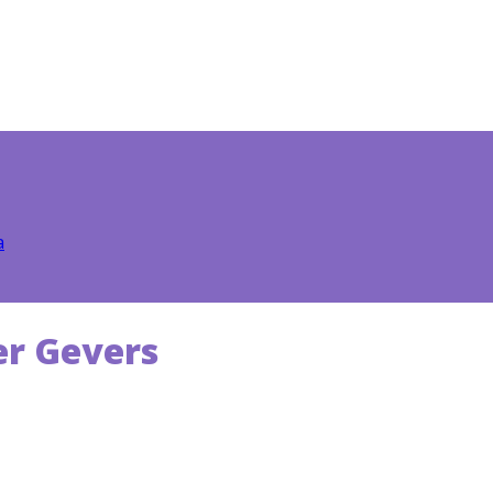
a
ger Gevers