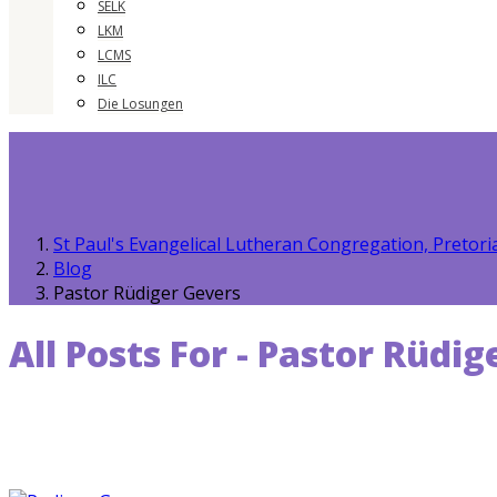
SELK
LKM
LCMS
ILC
Die Losungen
St Paul's Evangelical Lutheran Congregation, Pretori
Blog
Pastor Rüdiger Gevers
All Posts For - Pastor Rüdi