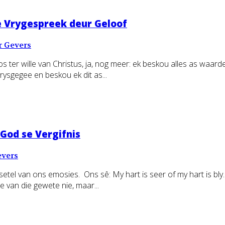
e Vrygespreek deur Geloof
r Gevers
 ter wille van Christus, ja, nog meer: ek beskou alles as waard
prysgegee en beskou ek dit as...
God se Vergifnis
evers
 setel van ons emosies. Ons sê: My hart is seer of my hart is bly
e van die gewete nie, maar...