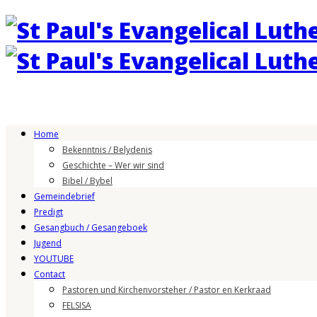
Home
Bekenntnis / Belydenis
Geschichte – Wer wir sind
Bibel / Bybel
Gemeindebrief
Predigt
Gesangbuch / Gesangeboek
Jugend
YOUTUBE
Contact
Pastoren und Kirchenvorsteher / Pastor en Kerkraad
FELSISA