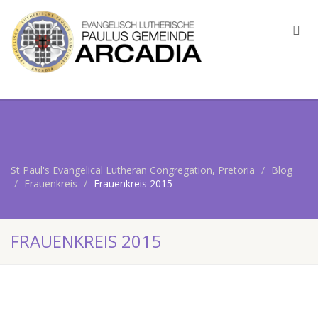
St Paul's Evangelical Lutheran Congregation, Pretoria
Blog
Frauenkreis
Frauenkreis 2015
FRAUENKREIS 2015