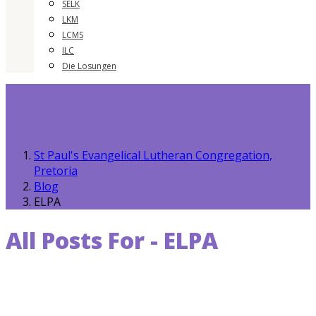
SELK
LKM
LCMS
ILC
Die Losungen
St Paul's Evangelical Lutheran Congregation,
Pretoria
Blog
ELPA
All Posts For - ELPA