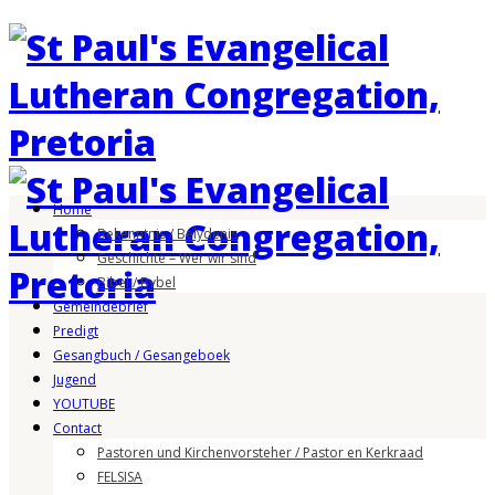
Home
Bekenntnis / Belydenis
Geschichte – Wer wir sind
Bibel / Bybel
Gemeindebrief
Predigt
Gesangbuch / Gesangeboek
Jugend
YOUTUBE
Contact
Pastoren und Kirchenvorsteher / Pastor en Kerkraad
FELSISA